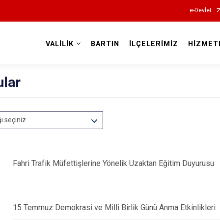
e-Devlet
VALİLİK
BARTIN
İLÇELERİMİZ
HİZMET
Valilikler
ular
ğı seçiniz
Fahri Trafik Müfettişlerine Yönelik Uzaktan Eğitim Duyurusu
15 Temmuz Demokrasi ve Milli Birlik Günü Anma Etkinlikleri