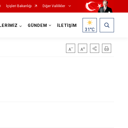
İçişleri Bakanlığı
Diğer Valilikler
LERİMİZ
GÜNDEM
İLETİŞİM
31
°C