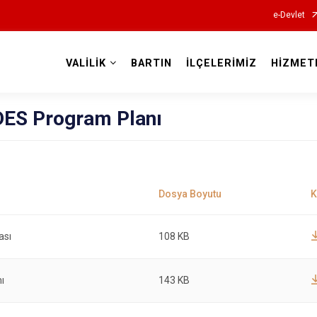
e-Devlet
VALİLİK
BARTIN
İLÇELERİMİZ
HİZMET
Valilikler
DES Program Planı
ası
108 KB
ı
143 KB