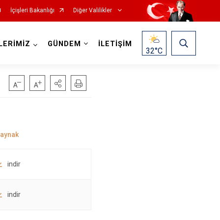
İçişleri Bakanlığı
Diğer Valilikler
LERİMİZ
GÜNDEM
İLETİŞİM
32
°C
indir
indir