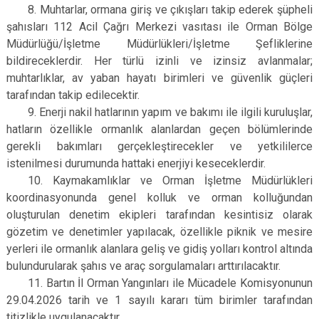
8. Muhtarlar, ormana giriş ve çıkışları takip ederek şüpheli
şahısları 112 Acil Çağrı Merkezi vasıtası ile Orman Bölge
Müdürlüğü/İşletme Müdürlükleri/İşletme Şefliklerine
bildireceklerdir. Her türlü izinli ve izinsiz avlanmalar;
muhtarlıklar, av yaban hayatı birimleri ve güvenlik güçleri
tarafından takip edilecektir.
9. Enerji nakil hatlarının yapım ve bakımı ile ilgili kuruluşlar,
hatların özellikle ormanlık alanlardan geçen bölümlerinde
gerekli bakımları gerçekleştirecekler ve yetkililerce
istenilmesi durumunda hattaki enerjiyi keseceklerdir.
10. Kaymakamlıklar ve Orman İşletme Müdürlükleri
koordinasyonunda genel kolluk ve orman kolluğundan
oluşturulan denetim ekipleri tarafından kesintisiz olarak
gözetim ve denetimler yapılacak, özellikle piknik ve mesire
yerleri ile ormanlık alanlara geliş ve gidiş yolları kontrol altında
bulundurularak şahıs ve araç sorgulamaları arttırılacaktır.
11. Bartın İl Orman Yangınları ile Mücadele Komisyonunun
29.04.2026 tarih ve 1 sayılı kararı tüm birimler tarafından
titizlikle uygulanacaktır.