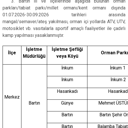
3. Bartın ili ve ilçelerinde aşağıda bulunan orman
parkları/tabiat parkı/millet ormanı/kent ormanı dışında
01.07.2026-30.09.2026 tarihleri arasında
mangal/semaver/ateş yakılması, orman içi yollarda ATV, UTV,
motosiklet vb. vasıtalarla sportif amaçlı faaliyetler ile çadırlı
kamp yapılması yasaklanmıştır.
İşletme
İşletme Şefliği
İlçe
Orman Parkı
Müdürlüğü
veya Köyü
İnkum
İnkum 1
İnkum
İnkum 2
Hasankadı
Hasankad
Merkez
Bartın
Günye
Mehmet ÜSTÜ
Bartın
Bartın Şehir O
Bartın
Balamba Tabiat