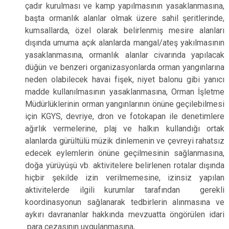
çadır kurulması ve kamp yapılmasının yasaklanmasına,
başta ormanlık alanlar olmak üzere sahil şeritlerinde,
kumsallarda, özel olarak belirlenmiş mesire alanları
dışında umuma açık alanlarda mangal/ateş yakılmasının
yasaklanmasına, ormanlık alanlar civarında yapılacak
düğün ve benzeri organizasyonlarda orman yangınlarına
neden olabilecek havai fişek, niyet balonu gibi yanıcı
madde kullanılmasının yasaklanmasına, Orman İşletme
Müdürlüklerinin orman yangınlarının önüne geçilebilmesi
için KGYS, devriye, dron ve fotokapan ile denetimlere
ağırlık vermelerine, plaj ve halkın kullandığı ortak
alanlarda gürültülü müzik dinlemenin ve çevreyi rahatsız
edecek eylemlerin önüne geçilmesinin sağlanmasına,
doğa yürüyüşü vb. aktivitelere belirlenen rotalar dışında
hiçbir şekilde izin verilmemesine, izinsiz yapılan
aktivitelerde ilgili kurumlar tarafından gerekli
koordinasyonun sağlanarak tedbirlerin alınmasına ve
aykırı davrananlar hakkında mevzuatta öngörülen idari
para cezasının uygulanmasına,