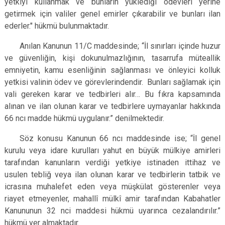
yetkiyi kullanmak ve bunların yüklediği ödevleri yerine
getirmek için valiler genel emirler çıkarabilir ve bunları ilan
ederler." hükmü bulunmaktadır.
Anılan Kanunun 11/C maddesinde; “İl sınırları içinde huzur
ve güvenliğin, kişi dokunulmazlığının, tasarrufa müteallik
emniyetin, kamu esenliğinin sağlanması ve önleyici kolluk
yetkisi valinin ödev ve görevlerindendir. Bunları sağlamak için
vali gereken karar ve tedbirleri alır… Bu fıkra kapsamında
alınan ve ilan olunan karar ve tedbirlere uymayanlar hakkında
66 ncı madde hükmü uygulanır.” denilmektedir.
Söz konusu Kanunun 66 ncı maddesinde ise; “İl genel
kurulu veya idare kurulları yahut en büyük mülkiye amirleri
tarafından kanunların verdiği yetkiye istinaden ittihaz ve
usulen tebliğ veya ilan olunan karar ve tedbirlerin tatbik ve
icrasına muhalefet eden veya müşkülat gösterenler veya
riayet etmeyenler, mahallî mülkî amir tarafından Kabahatler
Kanununun 32 nci maddesi hükmü uyarınca cezalandırılır.”
hükmü yer almaktadır.