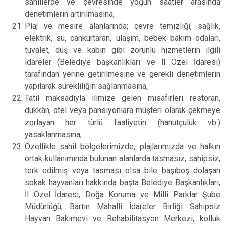
sahillerde ve çevresinde yoğun saatler arasında
denetimlerin artırılmasına,
Plaj ve mesire alanlarında; çevre temizliği, sağlık,
elektrik, su, cankurtaran, ulaşım, bebek bakım odaları,
tuvalet, duş ve kabin gibi zorunlu hizmetlerin ilgili
idareler (Belediye başkanlıkları ve İl Özel İdaresi)
tarafından yerine getirilmesine ve gerekli denetimlerin
yapılarak sürekliliğin sağlanmasına,
Tatil maksadıyla ilimize gelen misafirleri restoran,
dükkân, otel veya pansiyonlara müşteri olarak çekmeye
zorlayan her türlü faaliyetin (hanutçuluk vb.)
yasaklanmasına,
Özellikle sahil bölgelerimizde, plajlarımızda ve halkın
ortak kullanımında bulunan alanlarda tasmasız, sahipsiz,
terk edilmiş veya tasması olsa bile başıboş dolaşan
sokak hayvanları hakkında başta Belediye Başkanlıkları,
İl Özel İdaresi, Doğa Koruma ve Milli Parklar Şube
Müdürlüğü, Bartın Mahalli İdareler Birliği Sahipsiz
Hayvan Bakımevi ve Rehabilitasyon Merkezi, kolluk