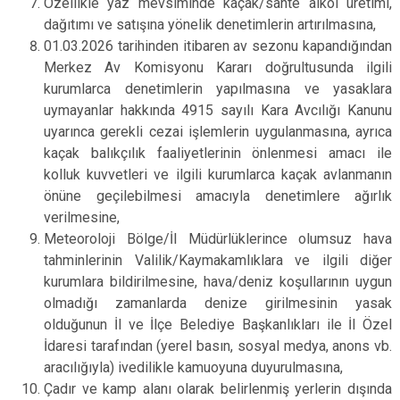
Özellikle yaz mevsiminde kaçak/sahte alkol üretimi,
dağıtımı ve satışına yönelik denetimlerin artırılmasına,
01.03.2026 tarihinden itibaren av sezonu kapandığından
Merkez Av Komisyonu Kararı doğrultusunda ilgili
kurumlarca denetimlerin yapılmasına ve yasaklara
uymayanlar hakkında 4915 sayılı Kara Avcılığı Kanunu
uyarınca gerekli cezai işlemlerin uygulanmasına, ayrıca
kaçak balıkçılık faaliyetlerinin önlenmesi amacı ile
kolluk kuvvetleri ve ilgili kurumlarca kaçak avlanmanın
önüne geçilebilmesi amacıyla denetimlere ağırlık
verilmesine,
Meteoroloji Bölge/İl Müdürlüklerince olumsuz hava
tahminlerinin Valilik/Kaymakamlıklara ve ilgili diğer
kurumlara bildirilmesine, hava/deniz koşullarının uygun
olmadığı zamanlarda denize girilmesinin yasak
olduğunun İl ve İlçe Belediye Başkanlıkları ile İl Özel
İdaresi tarafından (yerel basın, sosyal medya, anons vb.
aracılığıyla) ivedilikle kamuoyuna duyurulmasına,
Çadır ve kamp alanı olarak belirlenmiş yerlerin dışında