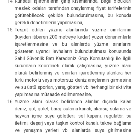
Ruhsatlı işletmelerin giriş kısımlarında, bağlı oldukları
meslek odaları tarafından onaylanmış fiyat tarifelerinin
görünebilecek şekilde bulundurulmasına, bu konuda
gerekli denetimlerin yapılmasına,
Tespit edilen yüzme alanlarında yüzme sınırlarının
(kıyıdan itibaren 200 metreye kadar) yüzer donanımlarla
işaretlenmesine ve bu alanlarda yüzme sınırlarını
gösteren uyarıcı levhaların bulundurulması konusunda
Sahil Güvenlik Batı Karadeniz Grup Komutanlığı ile ilgili
kurumların koordineli olarak çalışmasına, yüzme alanı
olarak belirlenmiş ve sınırları işaretlenmiş alanlara her
türlü motorlu veya motorsuz deniz araçlarının girmesine
ve su üstü sporları, yarış, gösteri vb. herhangi bir aktivite
yapılmasına müsaade edilmemesine,
Yüzme alanı olarak belirlenen alanlar dışında kalan
deniz, göl, gölet, baraj, sulama kanalı, akarsu, sulama ve
hayvan içme suyu göletleri, sel kapanı, regülatör, su
iletimi, deşarj veya taşkın kontrol kanalı, tekne bağlama
ve yanaşma yerleri vb. alanlarda suya girilmesine