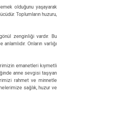
 demek olduğunu yaşayarak
gücüdür. Toplumların huzuru,
nül zenginliği vardır. Bu
nlamlıdır. Onların varlığı
rimizin emanetleri kıymetli
eğinde anne sevgisi taşıyan
erimizi rahmet ve minnetle
nnelerimize sağlık, huzur ve