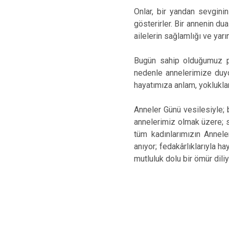
Onlar, bir yandan sevgin
gösterirler. Bir annenin du
ailelerin sağlamlığı ve yarın
Bugün sahip olduğumuz pe
nedenle annelerimize duyd
hayatımıza anlam, yoklukları
Anneler Günü vesilesiyle; 
annelerimiz olmak üzere; s
tüm kadınlarımızın Annele
anıyor; fedakârlıklarıyla h
mutluluk dolu bir ömür dili