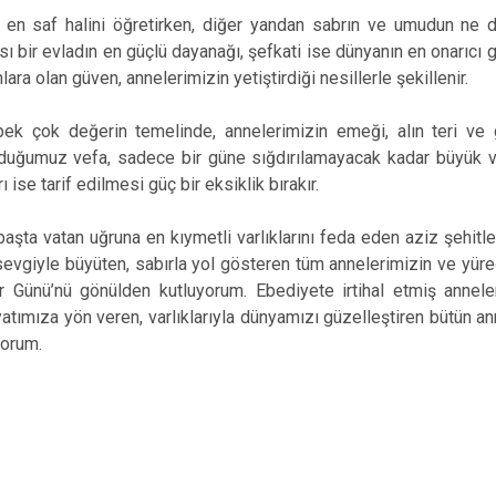
in en saf halini öğretirken, diğer yandan sabrın ve umudun ne
ası bir evladın en güçlü dayanağı, şefkati ise dünyanın en onarıcı 
lara olan güven, annelerimizin yetiştirdiği nesillerle şekillenir.
k çok değerin temelinde, annelerimizin emeği, alın teri ve gö
uğumuz vefa, sadece bir güne sığdırılamayacak kadar büyük ve a
 ise tarif edilmesi güç bir eksiklik bırakır.
başta vatan uğruna en kıymetli varlıklarını feda eden aziz şehitle
evgiyle büyüten, sabırla yol gösteren tüm annelerimizin ve yür
r Günü’nü gönülden kutluyorum. Ebediyete irtihal etmiş annel
ayatımıza yön veren, varlıklarıyla dünyamızı güzelleştiren bütün a
yorum.