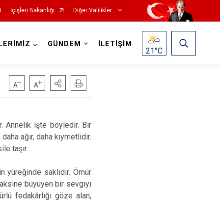
İçişleri Bakanlığı
Diğer Valilikler
LERİMİZ
GÜNDEM
İLETİŞİM
21
°C
r. Annelik işte böyledir. Bir
aha ağır, daha kıymetlidir.
le taşır.
in yüreğinde saklıdır. Ömür
aksine büyüyen bir sevgiyi
türlü fedakârlığı göze alan,