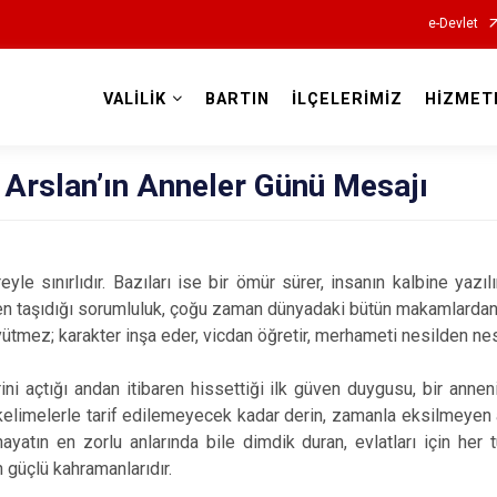
e-Devlet
VALİLİK
BARTIN
İLÇELERİMİZ
HİZMET
Valilikler
ç Arslan’ın Anneler Günü Mesajı
yle sınırlıdır. Bazıları ise bir ömür sürer, insanın kalbine yazılı
rken taşıdığı sorumluluk, çoğu zaman dünyadaki bütün makamlardan d
tmez; karakter inşa eder, vicdan öğretir, merhameti nesilden nesi
ini açtığı andan itibaren hissettiği ilk güven duygusu, bir annen
kelimelerle tarif edilemeyecek kadar derin, zamanla eksilmeyen 
hayatın en zorlu anlarında bile dimdik duran, evlatları için her 
güçlü kahramanlarıdır.