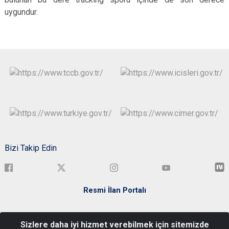
uygundur.
Bizi Takip Edin
Resmi İlan Portalı
Türkiye Cumhuriyeti Bartın Valiliği Kemerköprü Mah. Elmalık Sok.
Sizlere daha iyi hizmet verebilmek için sitemizde
No:3 Merkez/BARTIN