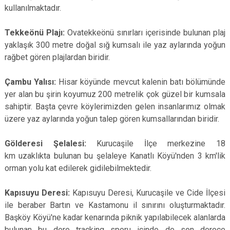
kullanılmaktadır.
Tekkeönü Plajı:
Ovatekkeönü sınırları içerisinde bulunan plaj
yaklaşık 300 metre doğal sığ kumsalı ile yaz aylarında yoğun
rağbet gören plajlardan biridir.
Çambu Yalısı:
Hisar köyünde mevcut kalenin batı bölümünde
yer alan bu şirin koyumuz 200 metrelik çok güzel bir kumsala
sahiptir. Başta çevre köylerimizden gelen insanlarımız olmak
üzere yaz aylarında yoğun talep gören kumsallarından biridir.
Gölderesi Şelalesi:
Kurucaşile İlçe merkezine 18
km uzaklıkta bulunan bu şelaleye Kanatlı Köyü'nden 3 km'lik
orman yolu kat edilerek gidilebilmektedir.
Kapısuyu Deresi:
Kapısuyu Deresi, Kurucaşile ve Cide İlçesi
ile beraber Bartın ve Kastamonu il sınırını oluşturmaktadır.
Başköy Köyü'ne kadar kenarında piknik yapılabilecek alanlarda
bulunan bu dere tracking sporu içinde de son derece