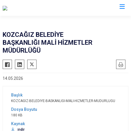
Valilikler
KOZCAĞIZ BELEDİYE
BAŞKANLIĞI MALİ HİZMETLER
MÜDÜRLÜĞÜ
14.05.2026
KOZCAGIZ-BELEDIYE-BASKANLIGI-MALI-HIZMETLER-MUDURLUGU
180 KB
indir