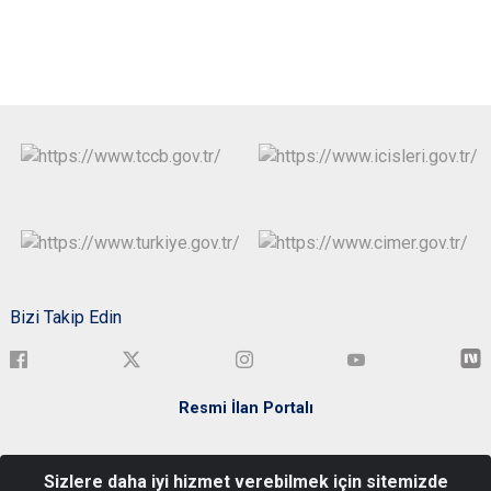
Bizi Takip Edin
Resmi İlan Portalı
Türkiye Cumhuriyeti Bartın Valiliği Kemerköprü Mah. Elmalık Sok.
Sizlere daha iyi hizmet verebilmek için sitemizde
No:3 Merkez/BARTIN