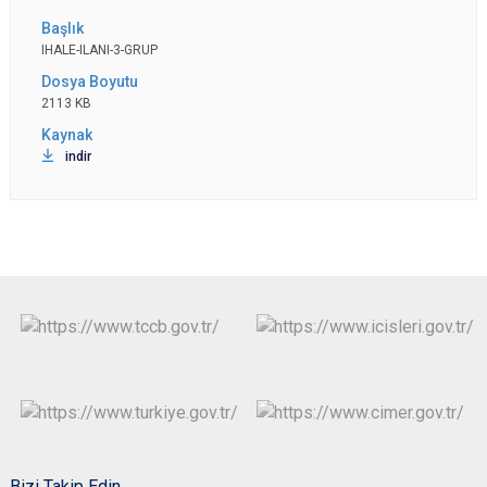
IHALE-ILANI-3-GRUP
2113 KB
indir
Bizi Takip Edin