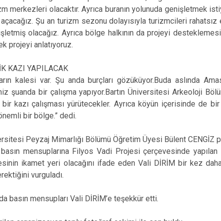
zm merkezleri olacaktır. Ayrıca buranın yolunuda genişletmek istiy
 açacağız. Şu an turizm sezonu dolayısıyla turizmcileri rahatsı
işletmiş olacağız. Ayrıca bölge halkının da projeyi destekleme
ek projeyi anlatıyoruz.
K KAZI YAPILACAK
rın kalesi var. Şu anda burçları gözüküyor.Buda aslında Amasr
iz şuanda bir çalışma yapıyor.Bartın Üniversitesi Arkeoloji Bölüm
 bir kazı çalışması yürütecekler. Ayrıca köyün içerisinde de bir
önemli bir bölge.” dedi.
ersitesi Peyzaj Mimarlığı Bölümü Öğretim Üyesi Bülent CENGİZ proj
basın mensuplarına Filyos Vadi Projesi çerçevesinde yapılan Fi
esinin ikamet yeri olacağını ifade eden Vali DİRİM bir kez daha
rektiğini vurguladı.
a basın mensupları Vali DİRİM’e teşekkür etti.