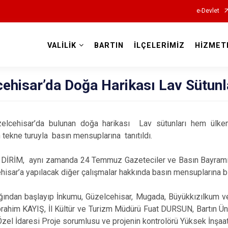
e-Devlet
VALİLİK
BARTIN
İLÇELERİMİZ
HİZMET
Valilikler
ehisar’da Doğa Harikası Lav Sütunl
elcehisar’da bulunan doğa harikası Lav sütunları hem ülke
tekne turuyla basın mensuplarına tanıtıldı.
 DİRİM, aynı zamanda 24 Temmuz Gazeteciler ve Basın Bayramı d
isar’a yapılacak diğer çalışmalar hakkında basın mensuplarına bil
ğından başlayıp İnkumu, Güzelcehisar, Mugada, Büyükkızılkum ve 
brahim KAYIŞ, İl Kültür ve Turizm Müdürü Fuat DURSUN, Bartın Ü
Özel İdaresi Proje sorumlusu ve projenin kontrolörü Yüksek İnşa