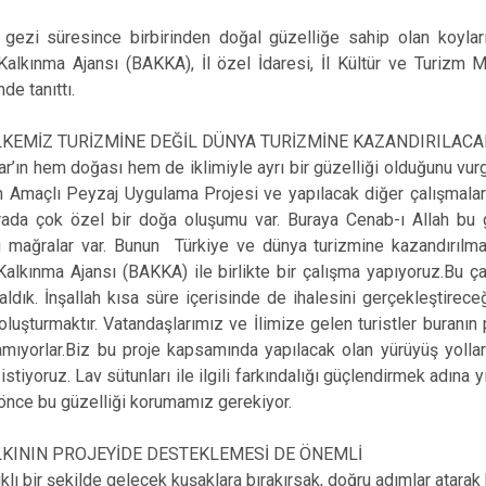
 gezi süresince birbirinden doğal güzelliğe sahip olan koylar
alkınma Ajansı (BAKKA), İl özel İdaresi, İl Kültür ve Turizm Mü
nde tanıttı.
KEMİZ TURİZMİNE DEĞİL DÜNYA TURİZMİNE KAZANDIRILACA
r’ın hem doğası hem de iklimiyle ayrı bir güzelliği olduğunu vur
 Amaçlı Peyzaj Uygulama Projesi ve yapılacak diğer çalışmalar
ada çok özel bir doğa oluşumu var. Buraya Cenab-ı Allah bu gü
 mağralar var. Bunun Türkiye ve dünya turizmine kazandırılması 
alkınma Ajansı (BAKKA) ile birlikte bir çalışma yapıyoruz.Bu çal
ldık. İnşallah kısa süre içerisinde de ihalesini gerçekleştireceğ
 oluşturmaktır. Vatandaşlarımız ve İlimize gelen turistler buranın
amıyorlar.Biz bu proje kapsamında yapılacak olan yürüyüş yolları
stiyoruz. Lav sütunları ile ilgili farkındalığı güçlendirmek adın
önce bu güzelliği korumamız gerekiyor.
LKININ PROJEYİDE DESTEKLEMESİ DE ÖNEMLİ
ıklı bir şekilde gelecek kuşaklara bırakırsak, doğru adımlar atara