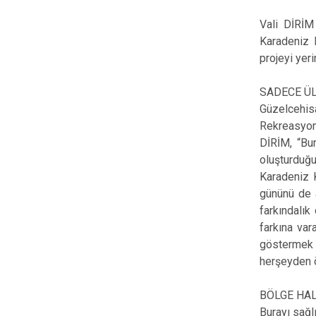
Vali DİRİM
Karadeniz K
projeyi yeri
SADECE ÜL
Güzelcehisa
Rekreasyon
DİRİM, “Bur
oluşturduğu
Karadeniz K
gününü de a
farkındalık
farkına var
göstermek i
herşeyden 
BÖLGE HA
Burayı sağl