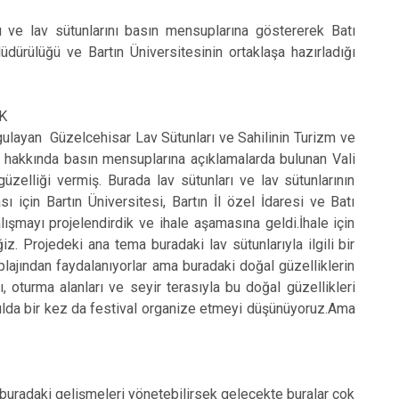
ı ve lav sütunlarını basın mensuplarına göstererek Batı
dürülüğü ve Bartın Üniversitesinin ortaklaşa hazırladığı
K
gulayan Güzelcehisar Lav Sütunları ve Sahilinin Turizm ve
 hakkında basın mensuplarına açıklamalarda bulunan Vali
zelliği vermiş. Burada lav sütunları ve lav sütunlarının
için Bartın Üniversitesi, Bartın İl özel İdaresi ve Batı
ışmayı projelendirdik ve ihale aşamasına geldi.İhale için
iz. Projedeki ana tema buradaki lav sütunlarıyla ilgili bir
 plajından faydalanıyorlar ama buradaki doğal güzelliklerin
, oturma alanları ve seyir terasıyla bu doğal güzellikleri
a yılda bir kez da festival organize etmeyi düşünüyoruz.Ama
k buradaki gelişmeleri yönetebilirsek gelecekte buralar çok