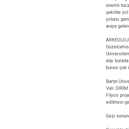
önemli turi
şekilde yol
yolunu gen
araya geler
ARKEOLOJİ
Güzelcehisa
Üniversitem
alıp burada
burası çok 
Bartın Üniv
Vali DİRİM 
Filyos proj
edilmesi ge
Gezi sonund