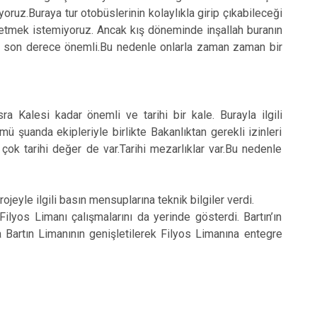
oruz.Buraya tur otobüslerinin kolaylıkla girip çıkabileceği
z etmek istemiyoruz. Ancak kış döneminde inşallah buranın
si son derece önemli.Bu nedenle onlarla zaman zaman bir
a Kalesi kadar önemli ve tarihi bir kale. Burayla ilgili
ü şuanda ekipleriyle birlikte Bakanlıktan gerekli izinleri
 çok tarihi değer de var.Tarihi mezarlıklar var.Bu nedenle
eyle ilgili basın mensuplarına teknik bilgiler verdi.
lyos Limanı çalışmalarını da yerinde gösterdi. Bartın’ın
 Bartın Limanının genişletilerek Filyos Limanına entegre