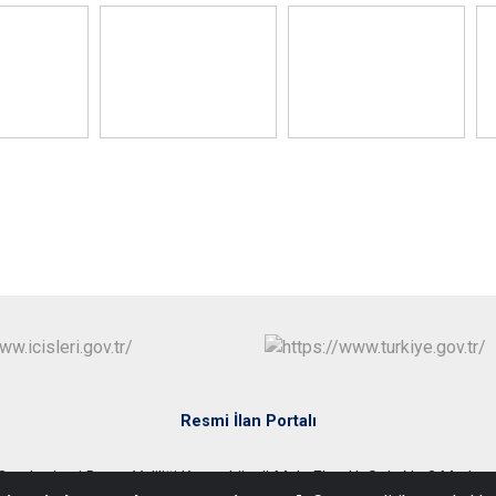
Resmi İlan Portalı
Cumhuriyeti Bartın Valiliği Kemerköprü Mah. Elmalık Sok. No:3 Merk