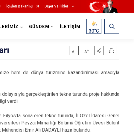
İçişleri Bakanlığı
Diğer Valilikler
LERİMİZ
GÜNDEM
İLETİŞİM
30
°C
arı
mize hem de dünya turizmine kazandırılması amacıyla
olayısıyla gerçekleştirilen tekne turunda proje hakkında
gi verdi.
Filyos’ta sona eren tekne turunda, İl Özel İdaresi Genel
niversitesi Peyzaj Mimarlığı Bölümü Öğretim Üyesi Bülent
at Mühendisi Emir Ali DADAYLI hazır bulundu.